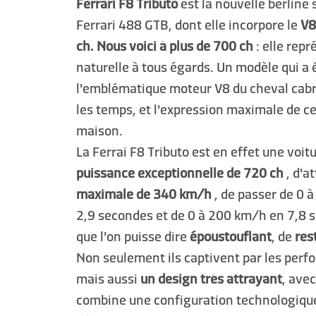
Ferrari F8 Tributo
est la nouvelle berline 
Ferrari 488 GTB, dont elle incorpore le
V8
ch. Nous voici à plus de 700 ch
: elle rep
naturelle à tous égards. Un modèle qui a 
l'emblématique moteur V8 du cheval cabré
les temps, et l'expression maximale de ce
maison.
La Ferrai F8 Tributo est en effet une voit
puissance exceptionnelle de 720 ch
, d'a
maximale de 340 km/h
, de passer de 0
2,9 secondes et de 0 à 200 km/h en 7,8 s
que l'on puisse dire
époustouflant
, de
res
Non seulement ils captivent par les perf
mais aussi
un design très attrayant
, avec
combine une configuration technologiqu