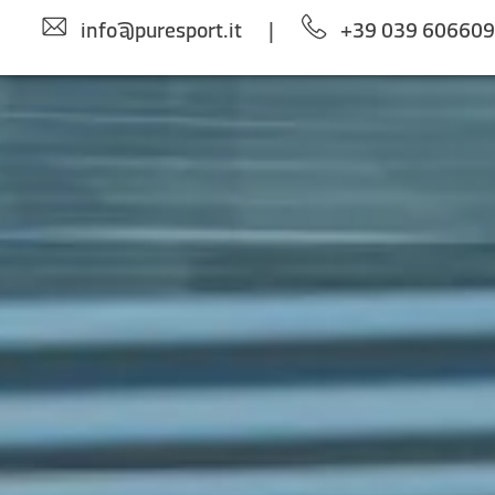
info@puresport.it
|
+39 039 60660