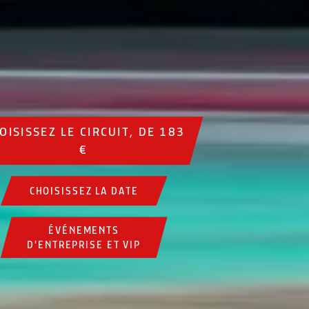
OISISSEZ LE CIRCUIT, DE 183
€
CHOISISSEZ LA DATE
ÉVÉNEMENTS
D'ENTREPRISE ET VIP