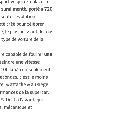
sportive qui remplace la
 suralimenté, porté à 720
résente l'évolution
été créé pour célébrer
, le plus puissant de tous
 type de voiture de la
ure capable de fournir
une
tteindre
une vitesse
 à 100 km/h en seulement
econdes, c'est le moins
ter « attaché » au siège
.
ormances de la supercar,
 S-Duct à l'avant, qui
e, mécanique et