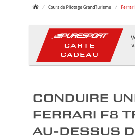
Cours de Pilotage GrandTurisme
Ferrari
V
v
CARTE
CADEAU
CONDUIRE UN
FERRARI F8 T
AU-DESSUS D