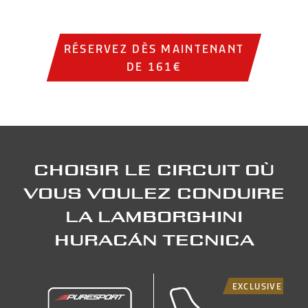
Institutional video showing sports cars on the track, circ
RÉSERVEZ DÈS MAINTENANT
DE 161€
Choisir le circuit où
vous voulez conduire
la Lamborghini
Huracán Tecnica
EXCLUSIVE