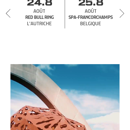
24.8
25.8
AOÛT
AOÛT
RED BULL RING
SPA-
SPA-FRANCORCHAMPS
L'AUTRICHE
BELGIQUE