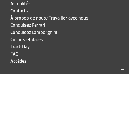
Actualités
Contacts
À propos de nous/Travailler avec nous
Conduisez Ferrari
Conduisez Lamborghini
Circuits et dates
Track Day
FAQ
Accédez
SITES ET CONTACTS
Puresport
Via Galileo Galilei 15
20856 Correzzana MB
TEL
+39 039 6066098