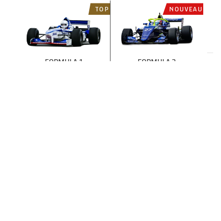
TOP
NOUVEAU
FORMULA 1
FORMULA 3
T318 ALFA ROMEO
VOIR LES AUTRES VOITURES