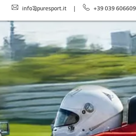
info@puresport.it
|
+39 039 60660