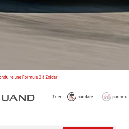
onduire une Formule 3 à Zolder
 QUAND
Trier
par date
par prix