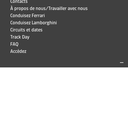
Contacts
À propos de nous/Travailler avec nous
Conduisez Ferrari
Conduisez Lamborghini
Circuits et dates
Track Day
FAQ
Accédez
SITES ET CONTACTS
Puresport
Via Galileo Galilei 15
20856 Correzzana MB
TEL
+39 039 6066098
RESTEZ À JOUR!