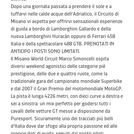
Dopo una giornata passata a prendere il sole e a
tuffarvi nelle calde acque dell’Adriatico, il Circuito di
Misano vi aspetta per offrirvi sensazionali esperienze
di guida a bordo di Lamborghini Gallardo e della
nuova Lamborghini Huracán oppure di Ferrari 458
Italia e della spettacolare 488 GTB. PRENOTATI IN
ANTICIPO I POSTI SONO LIMITATI.
Il Misano World Circuit Marco Simoncelli ospita
diversi weekend agonistici delle categorie piè
prestigiose, delle due e quattro ruote, come la
tradizionale gara del campionato mondiale Superbike
e dal 2007 il Gran Premio del motomondiale MotoGP.
La pista è lunga 4226 metri, con dieci curve a destra e
sei a sinistra: un mix perfetto per godersi tutti i
cavalli delle vetture GT messe a disposizione da
Puresport. Sicuramente uno dei tracciati più belli
d’Italia dove dar sfogo alla propria passione ed alle
proprie doti di guida, seguiti dai nostri piloti