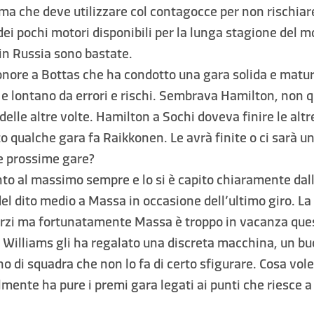
ma che deve utilizzare col contagocce per non rischiar
à dei pochi motori disponibili per la lunga stagione del m
in Russia sono bastate.
onore a Bottas che ha condotto una gara solida e matur
e lontano da errori e rischi. Sembrava Hamilton, non q
delle altre volte. Hamilton a Sochi doveva finire le altr
 qualche gara fa Raikkonen. Le avrà finite o ci sarà un
le prossime gare?
nto al massimo sempre e lo si è capito chiaramente dall
el dito medio a Massa in occasione dell’ultimo giro. La
herzi ma fortunatamente Massa è troppo in vacanza que
a Williams gli ha regalato una discreta macchina, un b
 di squadra che non lo fa di certo sfigurare. Cosa voler
lmente ha pure i premi gara legati ai punti che riesce a 