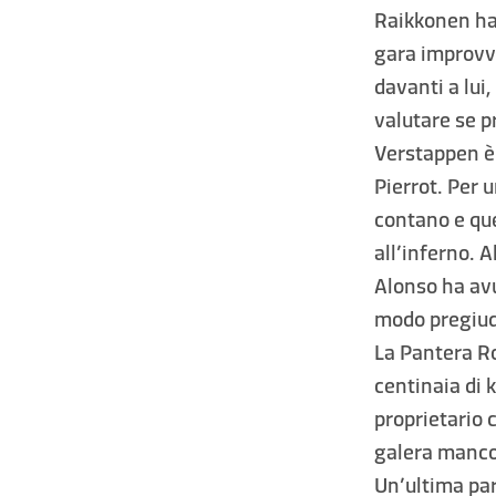
Raikkonen ha
gara improvvi
davanti a lui
valutare se p
Verstappen è 
Pierrot. Per 
contano e que
all’inferno. 
Alonso ha avu
modo pregiudi
La Pantera Ro
centinaia di 
proprietario 
galera manco
Un’ultima par