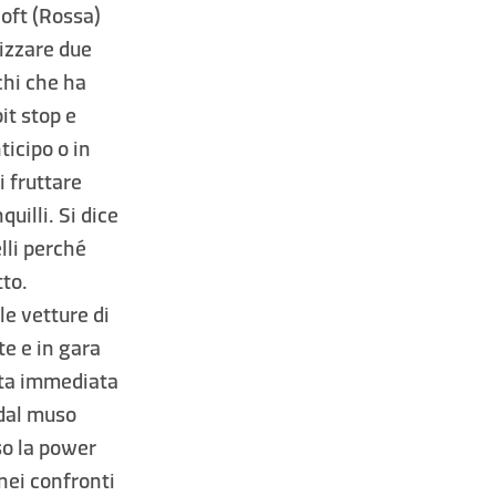
 Soft (Rossa)
lizzare due
chi che ha
it stop e
icipo o in
i fruttare
uilli. Si dice
lli perché
tto.
e vetture di
te e in gara
tata immediata
 dal muso
so la power
nei confronti