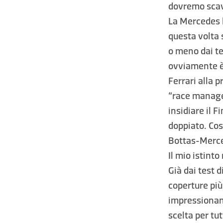
dovremo scava
La Mercedes h
questa volta 
o meno dai te
ovviamente è 
Ferrari alla 
“race manage
insidiare il 
doppiato. Cos
Bottas-Merce
Il mio istint
Già dai test 
coperture pi
impressionan
scelta per tu