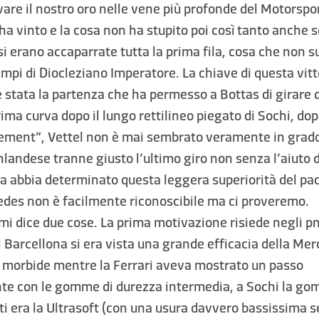
re il nostro oro nelle vene più profonde del Motorspor
a vinto e la cosa non ha stupito poi così tanto anche s
si erano accaparrate tutta la prima fila, cosa che non 
mpi di Diocleziano Imperatore. La chiave di questa vitt
stata la partenza che ha permesso a Bottas di girare d
prima curva dopo il lungo rettilineo piegato di Sochi, dop
ment”, Vettel non è mai sembrato veramente in grado
Finlandese tranne giusto l’ultimo giro non senza l’aiuto 
a abbia determinato questa leggera superiorità del pa
des non è facilmente riconoscibile ma ci proveremo.
o mi dice due cose. La prima motivazione risiede negli p
di Barcellona si era vista una grande efficacia della Me
ù morbide mentre la Ferrari aveva mostrato un passo
te con le gomme di durezza intermedia, a Sochi la go
tti era la Ultrasoft (con una usura davvero bassissima 