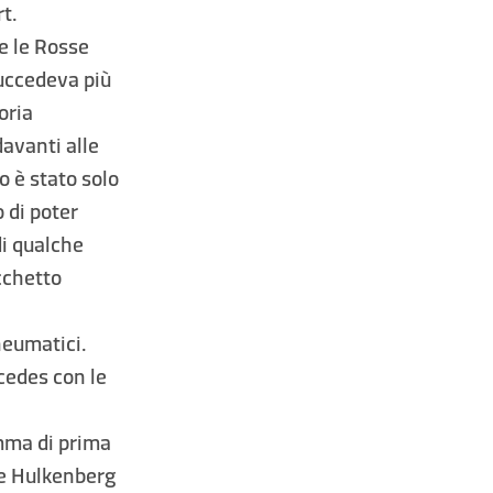
t.
e le Rosse
succedeva più
oria
avanti alle
o è stato solo
 di poter
di qualche
cchetto
neumatici.
rcedes con le
mma di prima
se Hulkenberg