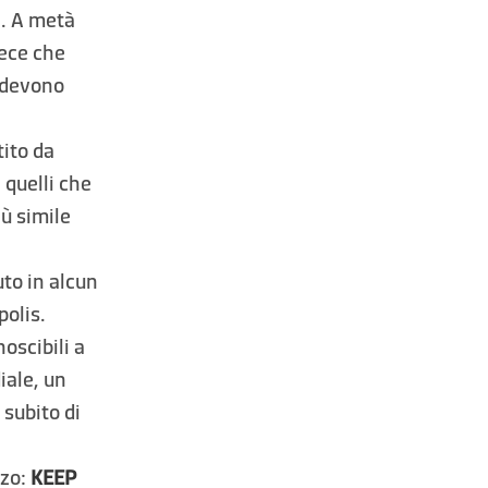
a. A metà
vece che
e devono
tito da
 quelli che
ù simile
to in alcun
polis.
oscibili a
iale, un
 subito di
zzo:
KEEP