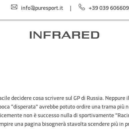
info@puresport.it
|
+39 039 60660
INFRARED
acile decidere cosa scrivere sul GP di Russia. Neppure i
poca “disperata” avrebbe potuto ordire una trama più n
icemente non è successo nulla di sportivamente “Racin
empire una pagina bisognerà stavolta scendere più in p