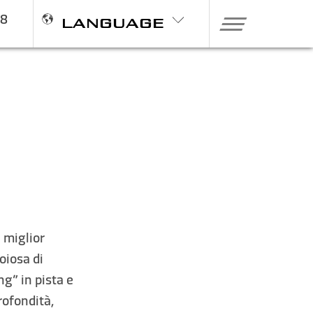
98
LANGUAGE
l miglior
oiosa di
g” in pista e
rofondità,