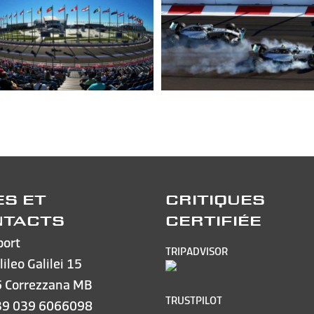
ES ET
CRITIQUES
NTACTS
CERTIFIÉE
port
TRIPADVISOR
lileo Galilei 15
 Correzzana MB
TRUSTPILOT
39 039 6066098