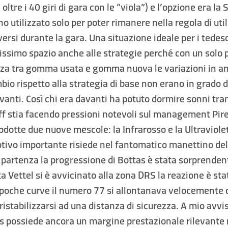
n oltre i 40 giri di gara con le “viola”) e l’opzione era la
no utilizzato solo per poter rimanere nella regola di uti
rsi durante la gara. Una situazione ideale per i tedes
issimo spazio anche alle strategie perché con un solo p
za tra gomma usata e gomma nuova le variazioni in ant
mbio rispetto alla strategia di base non erano in grado d
vanti. Così chi era davanti ha potuto dormire sonni tranq
f stia facendo pressioni notevoli sul management Pire
dotte due nuove mescole: la Infrarosso e la Ultraviole
tivo importante risiede nel fantomatico manettino dell
 partenza la progressione di Bottas è stata sorprenden
ta Vettel si è avvicinato alla zona DRS la reazione è s
n poche curve il numero 77 si allontanava velocemente
 ristabilizzarsi ad una distanza di sicurezza. A mio avvi
s possiede ancora un margine prestazionale rilevante 