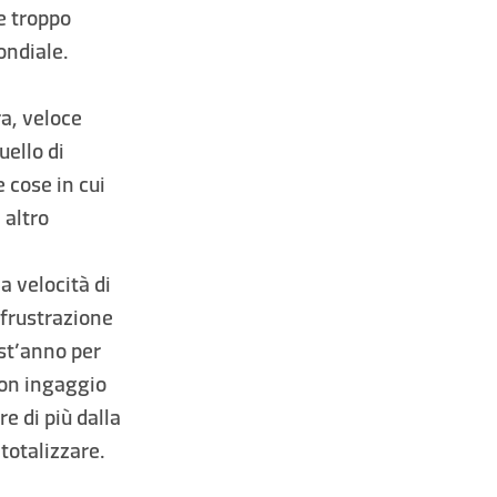
e troppo
ondiale.
a, veloce
uello di
e cose in cui
 altro
a velocità di
 frustrazione
st’anno per
uon ingaggio
e di più dalla
totalizzare.