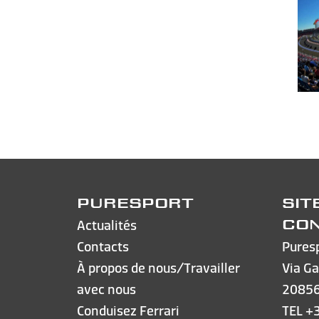
PURESPORT
SIT
Actualités
CO
Contacts
Pures
À propos de nous/Travailler
Via Ga
avec nous
20856
Conduisez Ferrari
TEL
+