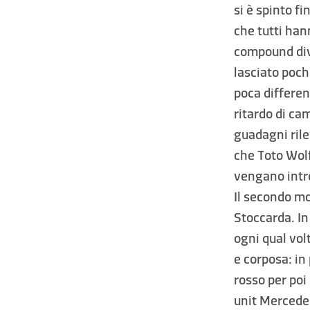
si è spinto fi
che tutti han
compound dive
lasciato poch
poca differen
ritardo di ca
guadagni rile
che Toto Wolf
vengano intro
Il secondo mo
Stoccarda. In
ogni qual vol
e corposa: i
rosso per poi
unit Mercede