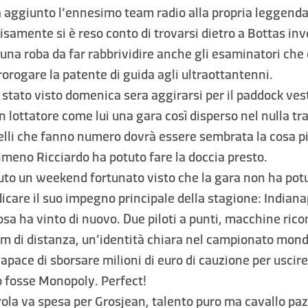
 aggiunto l’ennesimo team radio alla propria leggend
samente si è reso conto di trovarsi dietro a Bottas in
, una roba da far rabbrividire anche gli esaminatori ch
rorogare la patente di guida agli ultraottantenni.
stato visto domenica sera aggirarsi per il paddock ves
un lottatore come lui una gara così disperso nel nulla tra
lli che fanno numero dovrà essere sembrata la cosa pi
Almeno Ricciardo ha potuto fare la doccia presto.
to un weekend fortunato visto che la gara non ha potu
care il suo impegno principale della stagione: Indiana
sa ha vinto di nuovo. Due piloti a punti, macchine ricon
km di distanza, un’identità chiara nel campionato mond
capace di sborsare milioni di euro di cauzione per uscire
 fosse Monopoly. Perfect!
ola va spesa per Grosjean, talento puro ma cavallo pa