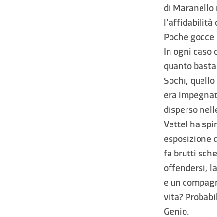
di Maranello 
l’affidabilit
Poche gocce 
In ogni caso 
quanto basta 
Sochi, quello 
era impegnato
disperso nel
Vettel ha spi
esposizione d
fa brutti sc
offendersi, l
e un compagno
vita? Probabi
Genio.