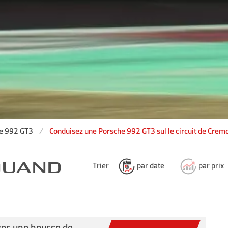
e 992 GT3
Conduisez une Porsche 992 GT3 sul le circuit de Crem
 QUAND
Trier
par date
par prix
vec une housse de