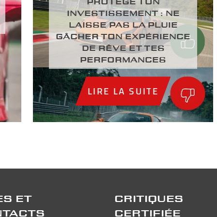
PROTÈGE TON
INVESTISSEMENT : NE
LAISSE PAS LA PLUIE
GÂCHER TON EXPÉRIENCE
DE RÊVE ET TES
PERFORMANCES
LIRE LA SUITE
ES ET
CRITIQUES
NTACTS
CERTIFIÉE