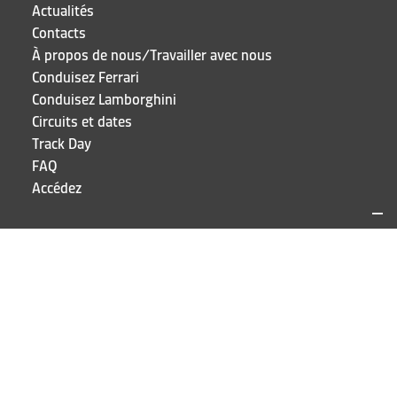
Actualités
Contacts
À propos de nous/Travailler avec nous
Conduisez Ferrari
Conduisez Lamborghini
Circuits et dates
Track Day
FAQ
Accédez
SITES ET CONTACTS
Puresport
Via Galileo Galilei 15
20856 Correzzana MB
TEL
+39 039 6066098