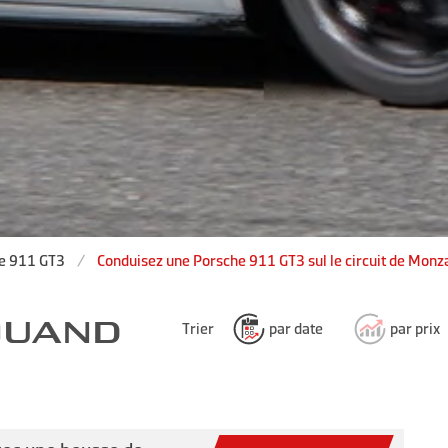
e 911 GT3
Conduisez une Porsche 911 GT3 sul le circuit de Monz
 QUAND
Trier
par date
par prix