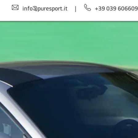
info@puresport.it
|
+39 039 60660