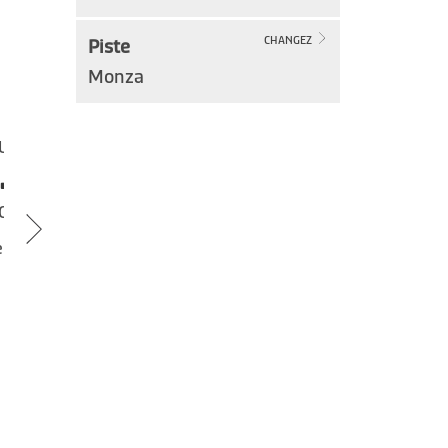
Piste
CHANGEZ
Monza
UDI
VENDREDI
.10
30.10
OBRE
OCTOBRE
VOITURE NON DISPONIBLE,
 361 €
VOIR D'AUTRES
DISPONIBILITÉS