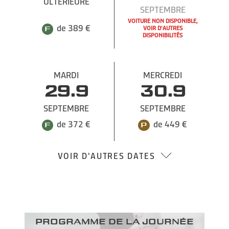
ULTÉRIEURE
ULTÉRIEURE
SEPTEMBRE
VOITURE NON DISPONIBLE,
de 389 €
de 389 €
VOIR D'AUTRES
DISPONIBILITÉS
MARDI
MERCREDI
29.9
30.9
SEPTEMBRE
SEPTEMBRE
de 372 €
de 449 €
VOIR D'AUTRES DATES
Programme de la journée