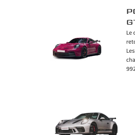
P
G
Le 
ret
Les
cha
992