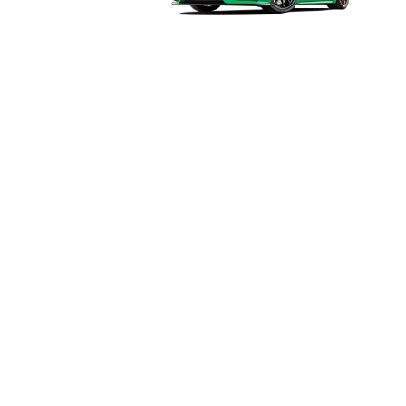
PURESPORT
SIT
Actualités
CO
Contacts
Pures
À propos de nous/Travailler
Via Ga
avec nous
20856
Conduisez Ferrari
TEL
+
Conduisez Lamborghini
SUI
Circuits et dates