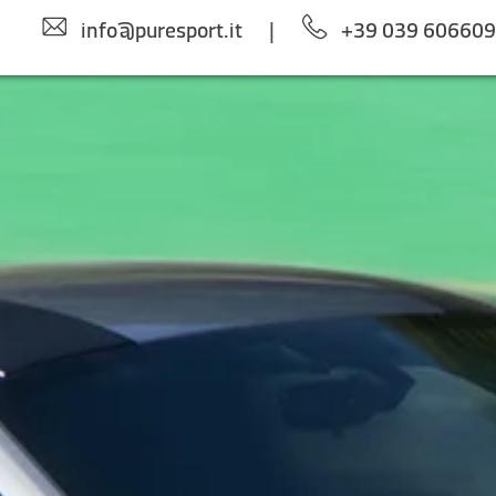
info@puresport.it
|
+39 039 60660