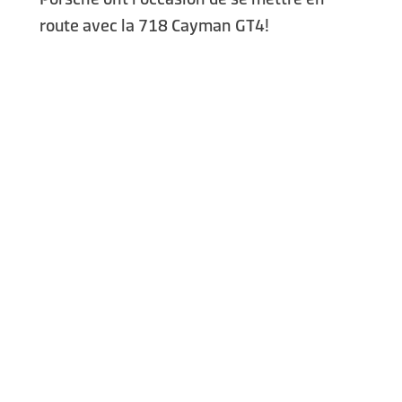
route avec la 718 Cayman GT4!
LISEZ TOUT
ES ET
CRITIQUES
NTACTS
CERTIFIÉE
port
TRIPADVISOR
lileo Galilei 15
 Correzzana MB
TRUSTPILOT
39 039 6066098
VEZ-NOUS