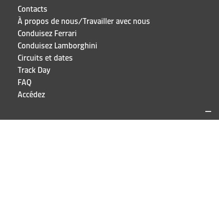
Contacts
À propos de nous/Travailler avec nous
Conduisez Ferrari
Conduisez Lamborghini
Circuits et dates
Track Day
FAQ
Accédez
SITES ET CONTACTS
Puresport
Via Galileo Galilei 15
20856 Correzzana MB
TEL
+39 039 6066098
RESTEZ À JOUR!