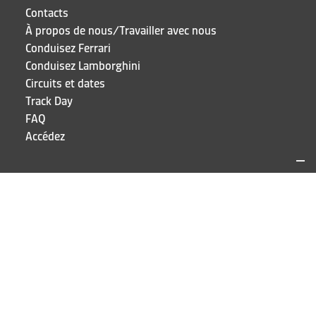
Contacts
À propos de nous/Travailler avec nous
Conduisez Ferrari
Conduisez Lamborghini
Circuits et dates
Track Day
FAQ
Accédez
SITES ET CONTACTS
Puresport
Via Galileo Galilei 15
20856 Correzzana MB
TEL
+39 039 6066098
RESTEZ À JOUR!