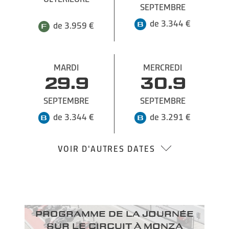
SEPTEMBRE
de 3.344 €
de 3.959 €
de 3.959 €
MARDI
MERCREDI
29.9
30.9
SEPTEMBRE
SEPTEMBRE
de 3.344 €
de 3.291 €
VOIR D'AUTRES DATES
Programme de la journée
sur le circuit à Monza