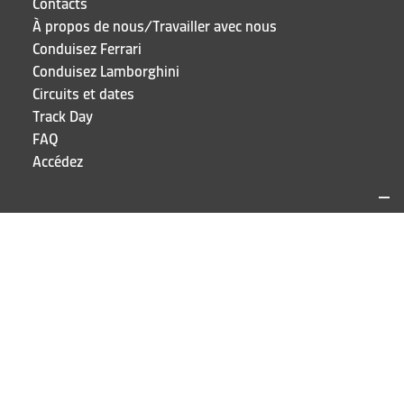
Contacts
À propos de nous/Travailler avec nous
Conduisez Ferrari
Conduisez Lamborghini
Circuits et dates
Track Day
FAQ
Accédez
SITES ET CONTACTS
Puresport
Via Galileo Galilei 15
20856 Correzzana MB
TEL
+39 039 6066098
RESTEZ À JOUR!