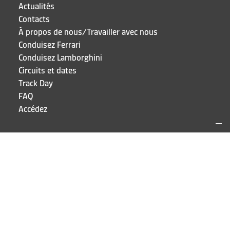
Actualités
Contacts
À propos de nous/Travailler avec nous
Conduisez Ferrari
Conduisez Lamborghini
Circuits et dates
Track Day
FAQ
Accédez
SITES ET CONTACTS
Puresport
Via Galileo Galilei 15
20856 Correzzana MB
TEL
+39 039 6066098