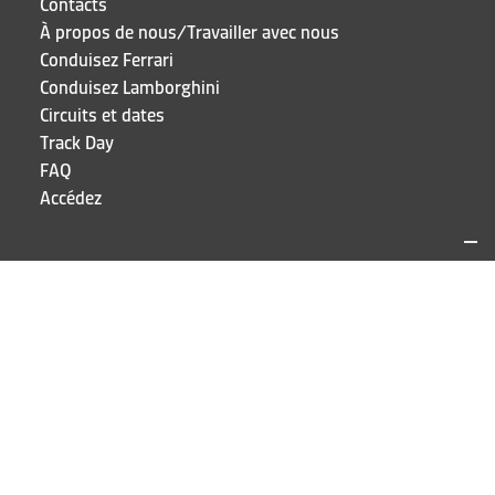
Contacts
À propos de nous/Travailler avec nous
Conduisez Ferrari
Conduisez Lamborghini
Circuits et dates
Track Day
FAQ
Accédez
SITES ET CONTACTS
Puresport
Via Galileo Galilei 15
20856 Correzzana MB
TEL
+39 039 6066098
RESTEZ À JOUR!