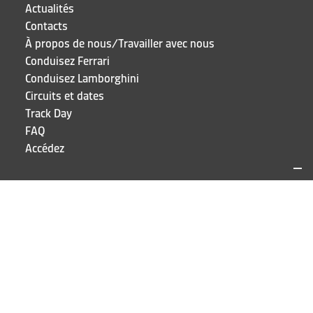
Actualités
Contacts
À propos de nous/Travailler avec nous
Conduisez Ferrari
Conduisez Lamborghini
Circuits et dates
Track Day
FAQ
Accédez
SITES ET CONTACTS
Puresport
Via Galileo Galilei 15
20856 Correzzana MB
TEL
+39 039 6066098