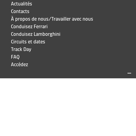
Actualités
Contacts
À propos de nous/Travailler avec nous
Conduisez Ferrari
Conduisez Lamborghini
Circuits et dates
Track Day
FAQ
Accédez
SITES ET CONTACTS
Puresport
Via Galileo Galilei 15
20856 Correzzana MB
TEL
+39 039 6066098