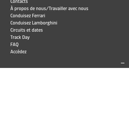
Contacts
À propos de nous/Travailler avec nous
Conduisez Ferrari
Conduisez Lamborghini
Circuits et dates
Track Day
FAQ
Accédez
SITES ET CONTACTS
Puresport
Via Galileo Galilei 15
20856 Correzzana MB
TEL
+39 039 6066098
RESTEZ À JOUR!