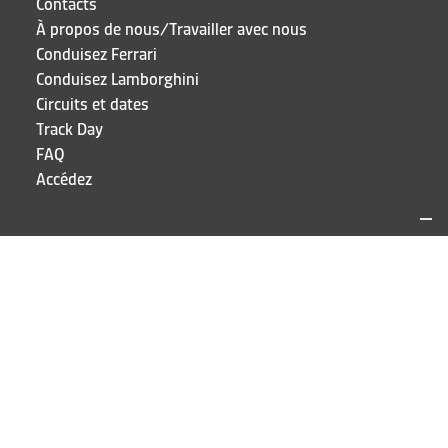
Contacts
À propos de nous/Travailler avec nous
Conduisez Ferrari
Conduisez Lamborghini
Circuits et dates
Track Day
FAQ
Accédez
SITES ET CONTACTS
Puresport
Via Galileo Galilei 15
20856 Correzzana MB
TEL
+39 039 6066098
RESTEZ À JOUR!