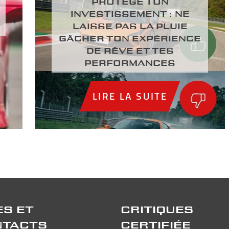
PROTÈGE TON
INVESTISSEMENT : NE
LAISSE PAS LA PLUIE
GÂCHER TON EXPÉRIENCE
DE RÊVE ET TES
PERFORMANCES
LIRE LA SUITE
ES ET
CRITIQUES
NTACTS
CERTIFIÉE