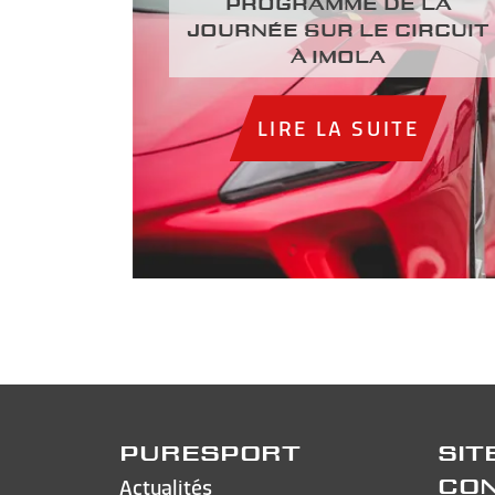
Programme de la
journée sur le circuit
à Imola
LIRE LA SUITE
PURESPORT
SIT
Actualités
CO