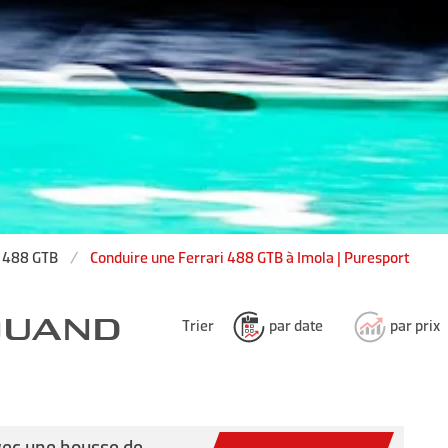
i 488 GTB
Conduire une Ferrari 488 GTB à Imola | Puresport
 QUAND
Trier
par date
par prix
vec une housse de