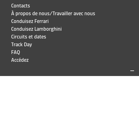
Contacts
À propos de nous/Travailler avec nous
Conduisez Ferrari
Conduisez Lamborghini
Circuits et dates
Track Day
FAQ
Accédez
SITES ET CONTACTS
Puresport
Via Galileo Galilei 15
20856 Correzzana MB
TEL
+39 039 6066098
RESTEZ À JOUR!