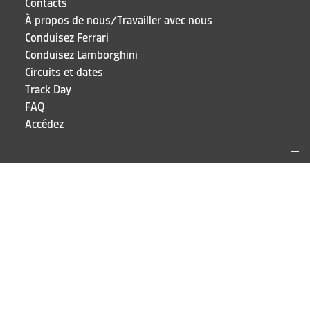
Contacts
À propos de nous/Travailler avec nous
Conduisez Ferrari
Conduisez Lamborghini
Circuits et dates
Track Day
FAQ
Accédez
SITES ET CONTACTS
Puresport
Via Galileo Galilei 15
20856 Correzzana MB
TEL
+39 039 6066098
RESTEZ À JOUR!