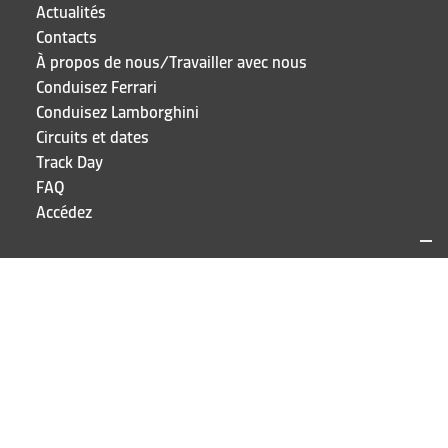
Actualités
Contacts
À propos de nous/Travailler avec nous
Conduisez Ferrari
Conduisez Lamborghini
Circuits et dates
Track Day
FAQ
Accédez
SITES ET CONTACTS
Puresport
Via Galileo Galilei 15
20856 Correzzana MB
TEL
+39 039 6066098