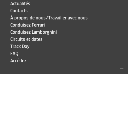
Actualités
Contacts
À propos de nous/Travailler avec nous
Conduisez Ferrari
Conduisez Lamborghini
Circuits et dates
Track Day
FAQ
Accédez
SITES ET CONTACTS
Puresport
Via Galileo Galilei 15
20856 Correzzana MB
TEL
+39 039 6066098